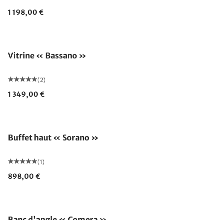
1 198,00 €
Vitrine « Bassano »
(2)
1 349,00 €
Buffet haut « Sorano »
(1)
898,00 €
Banc d'angle « Comera »