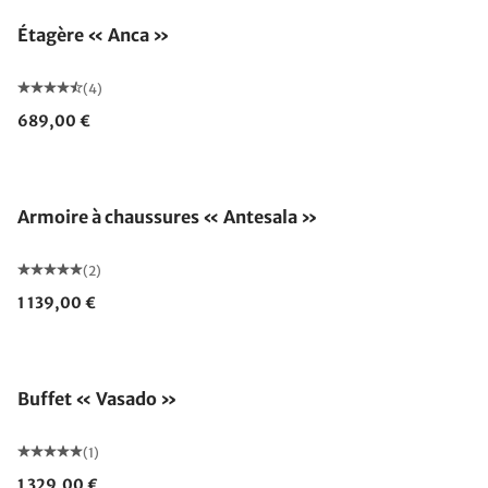
Étagère « Anca »
(4)
689,00 €
Fabriqué en Allemagne
Armoire à chaussures « Antesala »
(2)
1 139,00 €
Buffet « Vasado »
(1)
1 329,00 €