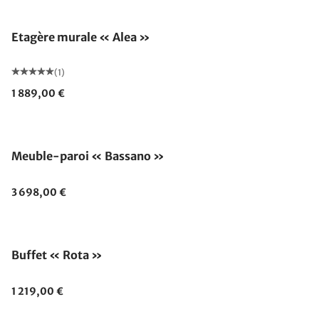
Etagère murale « Alea »
(1)
1 889,00 €
Meuble-paroi « Bassano »
3 698,00 €
Buffet « Rota »
1 219,00 €