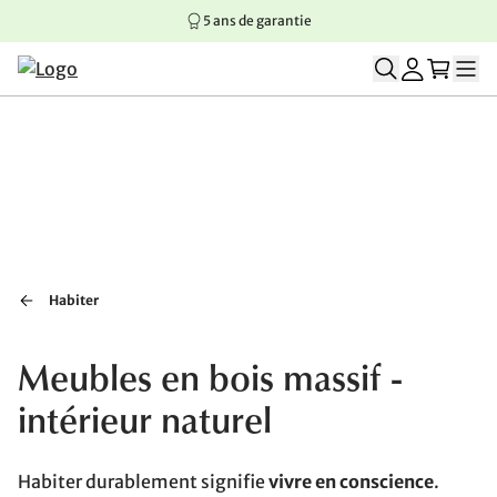
5 ans de garantie
Aller au contenu principal
Aller à la navigation principale
Aller au pied de page
Habiter
Meubles en bois massif -
intérieur naturel
Habiter durablement signifie
vivre en conscience
.