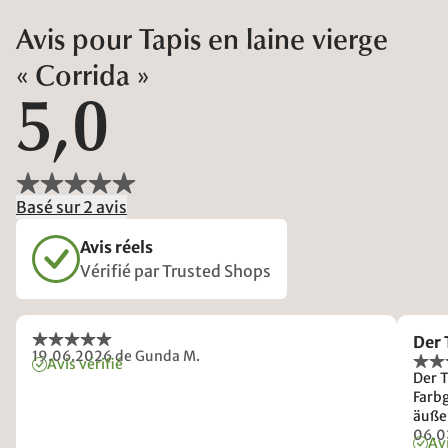
Avis pour Tapis en laine vierge
« Corrida »
5,0
Basé sur 2 avis
Avis réels
Vérifié par Trusted Shops
Der 
19.06.2026
de Gunda M.
Avis vérifié
Der T
Farb
äußer
06.0
Avi