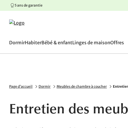
5 ans de garantie
100 jours de droit d’écha
Aller au contenu principal
Aller à la navigation principale
Aller au pied de page
Dormir
Habiter
Bébé & enfant
Linges de maison
Offres
Page d'accueil
Dormir
Meubles de chambre à coucher
Entretie
Entretien des meubl