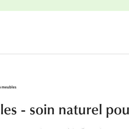
nge
Retours gratuits
n meubles
es - soin naturel pour