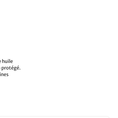
e huile
a protégé.
sines