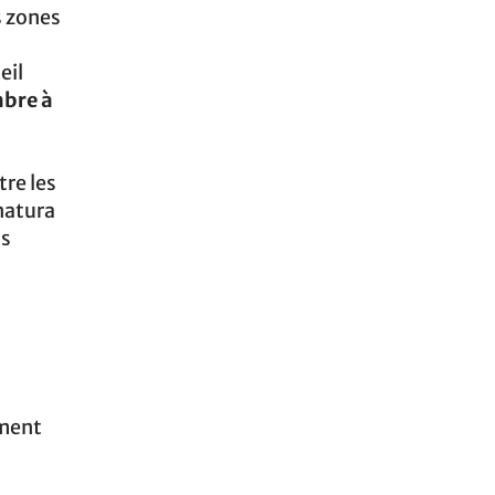
es zones
eil
bre à
re les
natura
os
ement