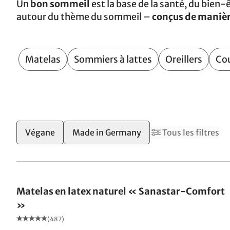
Un
bon sommeil
est la base de la santé, du bien-ê
autour du thème du sommeil –
conçus de manièr
Matelas
Sommiers à lattes
Oreillers
Co
2
Végane
Made in Germany
Tous les filtres
Fabriqué en Allemagne
Matelas en latex naturel « Sanastar-Comfort
»
(487)