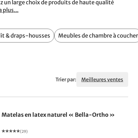
rez un large choix de produits de haute qualité
a plus...
 lit & draps-housses
Meubles de chambre à coucher
Trier par:
Meilleures ventes
Fabriqué en Allemagne
Matelas en latex naturel « Bella-Ortho »
(29)