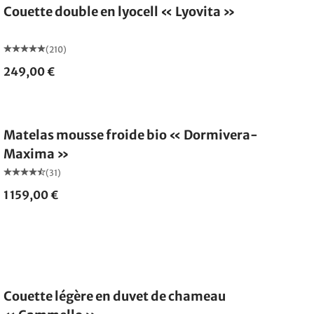
Couette double en lyocell « Lyovita »
(210)
249,00 €
Fabriqué en Allemagne
Matelas mousse froide bio « Dormivera-
Maxima »
(31)
1 159,00 €
Fabriqué en Allemagne
Couette légère en duvet de chameau