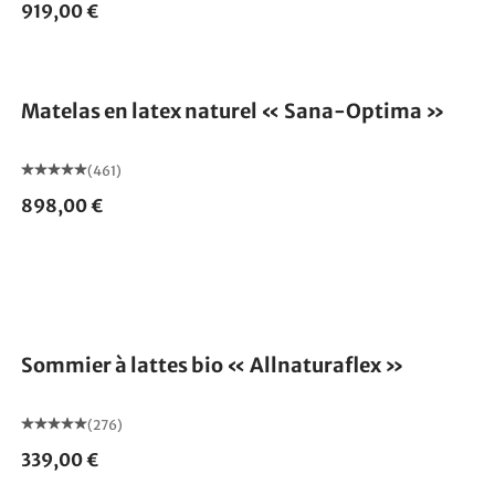
919,00 €
Fabriqué en Allemagne
Matelas en latex naturel « Sana-Optima »
(461)
898,00 €
Fabriqué en Allemagne
Sommier à lattes bio « Allnaturaflex »
(276)
339,00 €