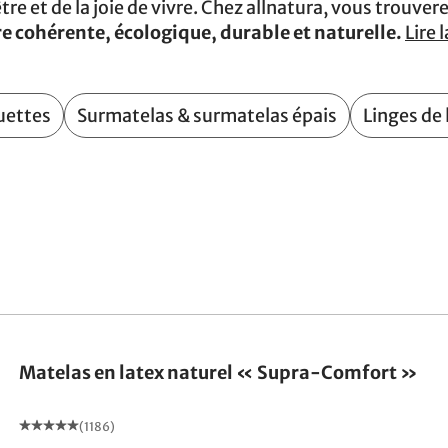
tre et de la joie de vivre. Chez allnatura, vous trouve
e cohérente, écologique, durable et naturelle.
Lire l
uettes
Surmatelas & surmatelas épais
Linges de
Fabriqué en Allemagne
Matelas en latex naturel « Supra-Comfort »
(1186)