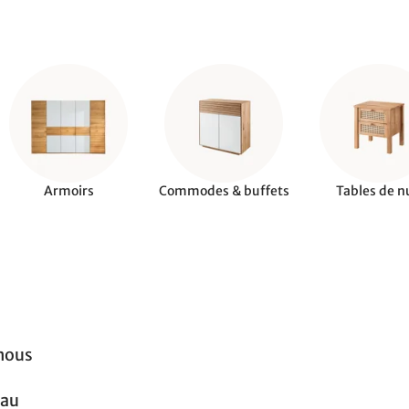
Armoirs
Commodes & buffets
Tables de n
 nous
 au