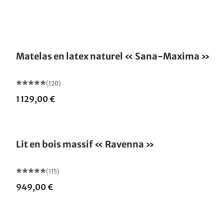
Fabriqué en Allemagne
Matelas en latex naturel « Sana-Maxima »
(120)
1 129,00 €
Fabriqué en Allemagne
Lit en bois massif « Ravenna »
(115)
949,00 €
Fabriqué en Allemagne