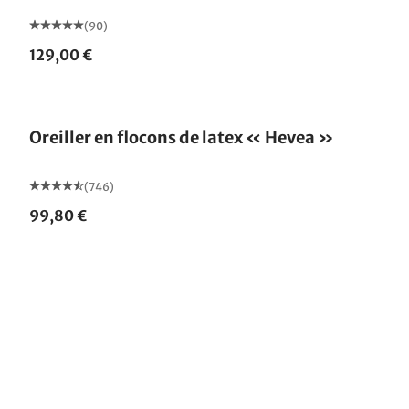
(90)
129,00 €
Fabriqué en Allemagne
Oreiller en flocons de latex « Hevea »
(746)
99,80 €