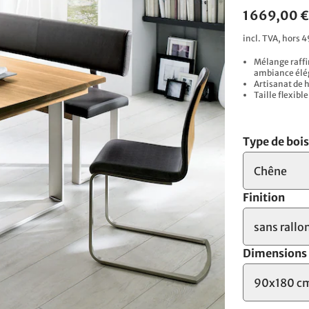
1 669,00 
incl. TVA, hors 4
Mélange raffi
ambiance élé
Artisanat de 
Taille flexib
Type de boi
Chêne
Finition
sans rallo
Dimensions
90x180 c