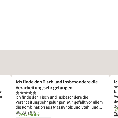
Ich finde den Tisch und insbesondere die
I
Verarbeitung sehr gelungen.
ei
Ic
en
Ve
Ich finde den Tisch und insbesondere die
di
Verarbeitung sehr gelungen. Mir gefällt vor allem
ha
26
die Kombination aus Massivholz und Stahl und
en
habe mich auch deshalb für das Produkt
26.02.2018
Tr
Avis vérifié
entschieden.