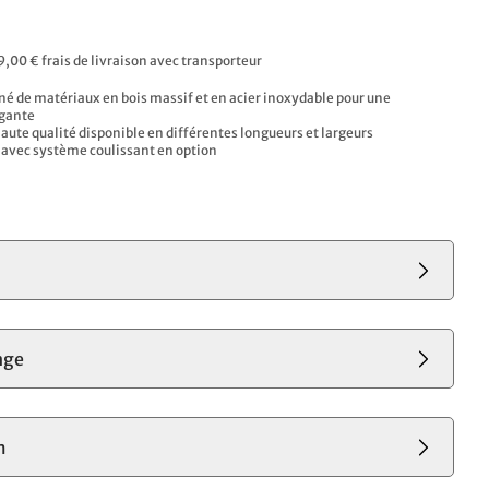
€
9,00 € frais de livraison avec transporteur
né de matériaux en bois massif et en acier inoxydable pour une
gante
haute qualité disponible en différentes longueurs et largeurs
le avec système coulissant en option
s
nge
m