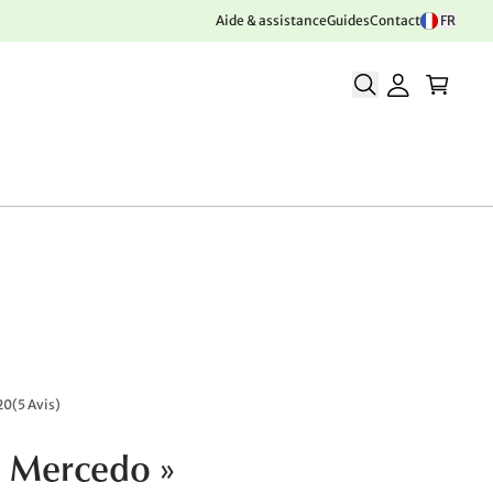
Aide & assistance
Guides
Contact
FR
20
(
5 Avis
)
« Mercedo »