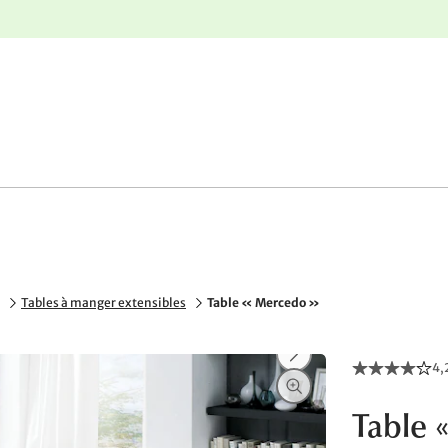
nge
Retours gratuits
Tables à manger extensibles
Table « Mercedo »
4,
Table 