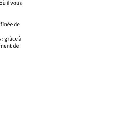
où il vous
ffinée de
 : grâce à
ement de