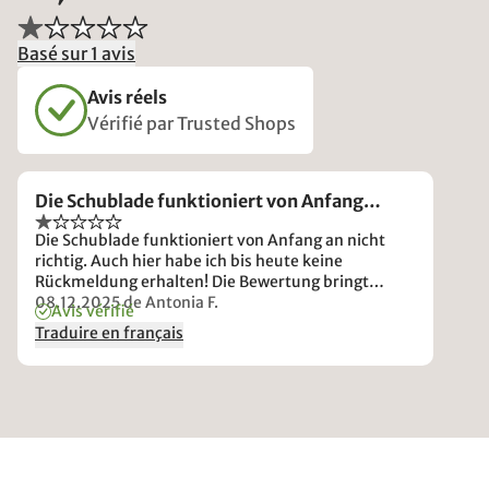
Basé sur 1 avis
Avis réels
Vérifié par Trusted Shops
Die Schublade funktioniert von Anfang…
Die Schublade funktioniert von Anfang an nicht
richtig. Auch hier habe ich bis heute keine
Rückmeldung erhalten! Die Bewertung bringt
wahrscheinlich auch nichts.....außer dass sie
08.12.2025
de Antonia F.
Avis vérifié
wahrscheinlich gelöscht und einfach ignoriert wird.
Traduire en français