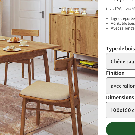
incl. TVA, hors 4
Lignes épurée
Véritable boi
Avec rallonge 
Type de boi
Chêne sau
Finition
avec rallo
Dimensions
100x160 