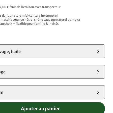
9,00 € frais de livraison avec transporteur
s dans un style mid-century intemporel
s massif : cœur de hêtre, chêne sauvage naturel ou moka
au choix – flexible pour famille & invités
s
vage, huilé
nge
cm
Ajouter au panier