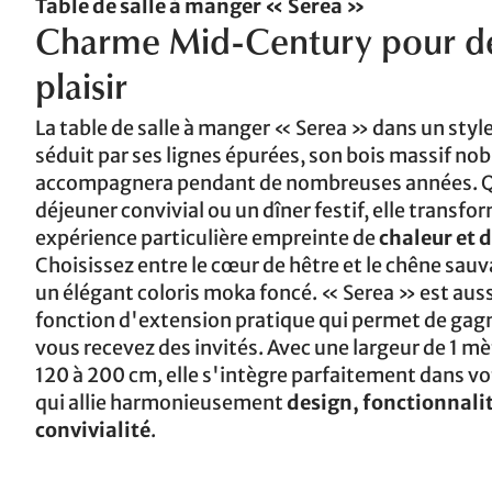
Table de salle à manger « Serea »
Charme Mid-Century pour des
plaisir
La table de salle à manger « Serea » dans un sty
séduit par ses lignes épurées, son bois massif nob
accompagnera pendant de nombreuses années. Que
déjeuner convivial ou un dîner festif, elle transf
expérience particulière empreinte de
chaleur et d
Choisissez entre le cœur de hêtre et le chêne sauv
un élégant coloris moka foncé. « Serea » est auss
fonction d'extension pratique qui permet de gagn
vous recevez des invités. Avec une largeur de 1 mè
120 à 200 cm, elle s'intègre parfaitement dans vot
qui allie harmonieusement
design, fonctionnalit
convivialité
.