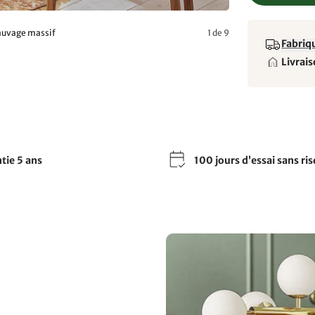
sauvage massif
1 de 9
Fabriqu
Livrais
tie 5 ans
100 jours d’essai sans ri