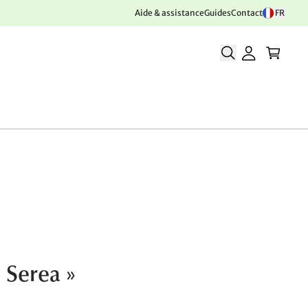
Aide & assistance
Guides
Contact
FR
« Serea »