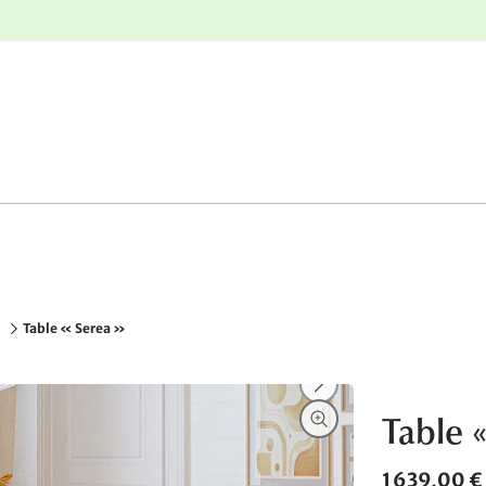
nge
Retours gratuits
Table « Serea »
Table 
1 639,00 €