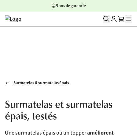
5 ans de garantie
Aller au contenu principal
Aller à la navigation principale
Aller au pied de page
Surmatelas & surmatelas épais
Surmatelas et surmatelas
épais, testés
Une surmatelas épais ou un topper
améliorent