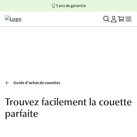
5 ans de garantie
Aller au contenu principal
Aller à la navigation principale
Aller au pied de page
Guide d'achat de couettes
Trouvez facilement la couette
parfaite