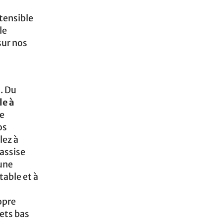
xtensible
le
sur nos
t. Du
le à
ne
os
lez à
’assise
 une
table et à
opre
ets bas