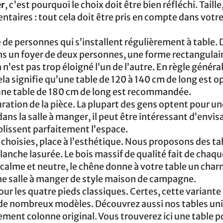
er
, c’est pourquoi le choix doit être bien réfléchi. Taill
taires : tout cela doit être pris en compte dans votr
 de personnes qui s’installent régulièrement à table. 
ans un foyer de deux personnes, une forme rectangulai
’est pas trop éloigné l’un de l’autre. En règle générale
a signifie qu’une table de 120 à 140 cm de long est o
une table de 180 cm de long est recommandée.
uration de la pièce. La plupart des gens optent pour u
ns la salle à manger, il peut être intéressant d’envis
plissent parfaitement l’espace.
le choisies, place à l’esthétique. Nous proposons des ta
blanche lasurée. Le bois massif de qualité fait de chaqu
 calme et neutre, le chêne donne à votre table un cha
une salle à manger de style maison de campagne.
pour les quatre pieds classiques. Certes, cette variante
 de nombreux modèles. Découvrez aussi nos tables un
ment colonne original. Vous trouverez ici une table p