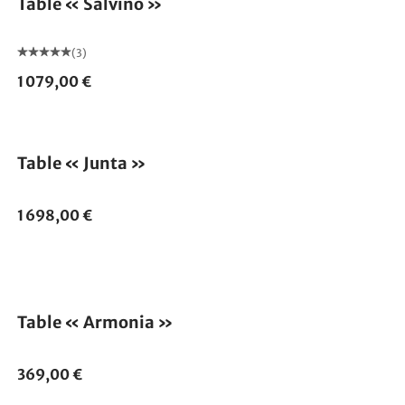
Table « Salvino »
(3)
1 079,00 €
Table « Junta »
1 698,00 €
Table « Armonia »
369,00 €