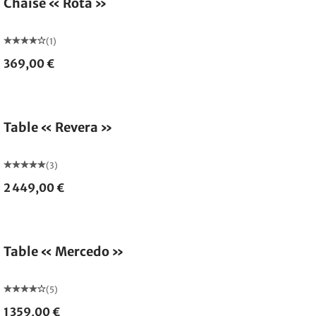
Chaise « Rota »
(1)
369,00 €
Table « Revera »
(3)
2 449,00 €
Table « Mercedo »
(5)
1 359,00 €