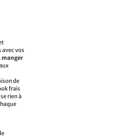
et
s avec vos
 à manger
eaux
aison de
ok frais
se rien à
 chaque
le