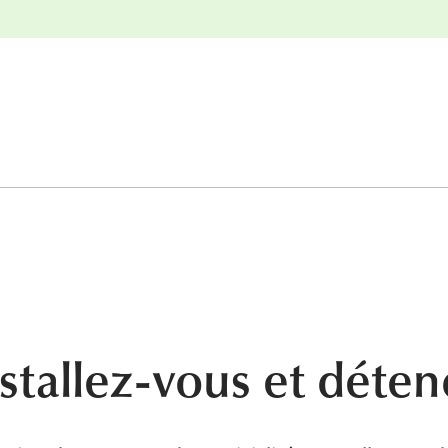
nge
Retours gratuits
nstallez-vous et déte