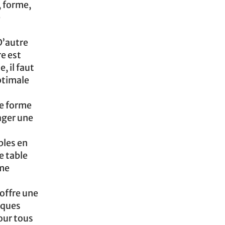
e, forme,
e
D’autre
re est
, il faut
ptimale
ne forme
ager une
bles en
e table
rme
 offre une
iques
our tous