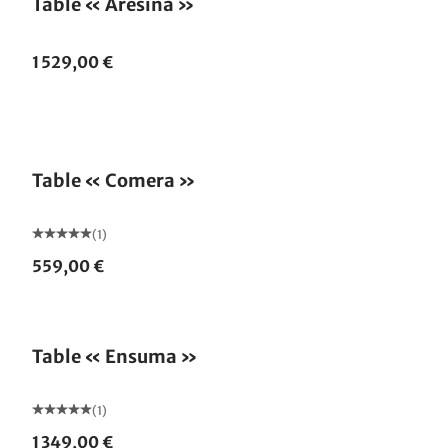
Table « Aresina »
1 529,00 €
Table « Comera »
(1)
559,00 €
Table « Ensuma »
(1)
1 349,00 €