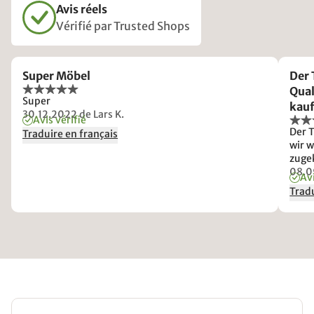
Avis réels
Vérifié par Trusted Shops
Super Möbel
Der 
Qual
Super
kauf
30.12.2022
de Lars K.
Avis vérifié
Verl
Der T
Traduire en français
befe
wir w
zugek
befe
08.0
Avi
ausg
Tradu