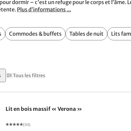
pour dormir – c’est un refuge pour le corps et l’âme. 
étente.
Plus d’informations ...
s
Commodes & buffets
Tables de nuit
Lits fam
s
Tous les filtres
Fabriqué en Allemagne
Lit en bois massif « Verona »
(111)