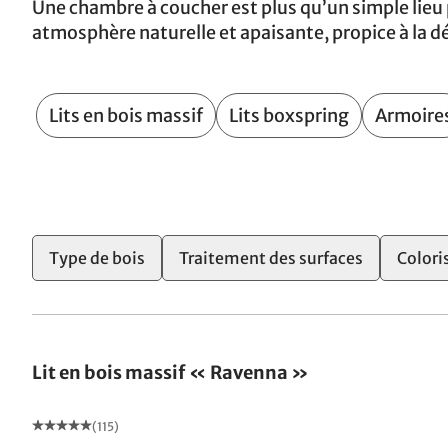
Une chambre à coucher est plus qu’un simple lieu 
atmosphère naturelle et apaisante, propice à la d
Lits en bois massif
Lits boxspring
Armoire
2
Type de bois
Traitement des surfaces
Colori
Fabriqué en Allemagne
Lit en bois massif « Ravenna »
(115)