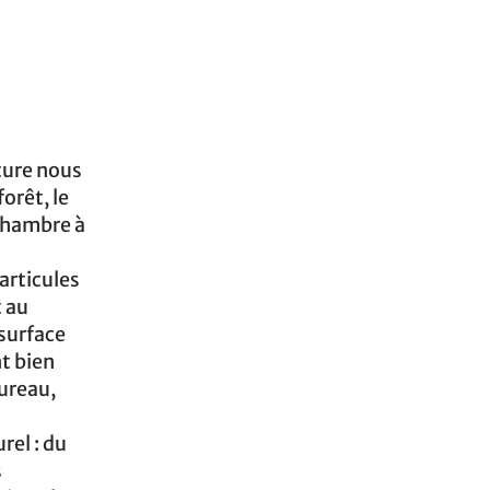
ture nous
orêt, le
 chambre à
articules
t au
 surface
nt bien
bureau,
rel : du
s