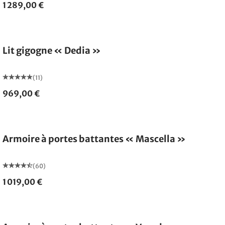
1 289,00 €
Lit gigogne « Dedia »
(11)
969,00 €
Armoire à portes battantes « Mascella »
(60)
1 019,00 €