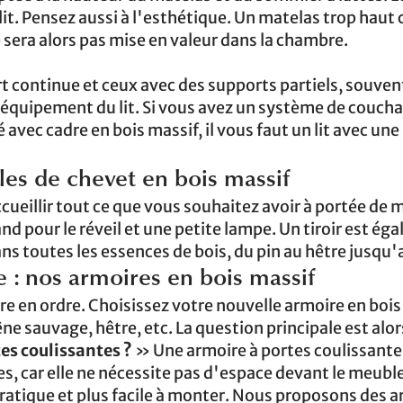
lit. Pensez aussi à l'esthétique. Un matelas trop haut
f ne sera alors pas mise en valeur dans la chambre.
rt continue et ceux avec des supports partiels, souven
'équipement du lit. Si vous avez un système de couch
avec cadre en bois massif, il vous faut un lit avec une
bles de chevet en bois massif
ueillir tout ce que vous souhaitez avoir à portée de ma
and pour le réveil et une petite lampe. Un tiroir est é
s toutes les essences de bois, du pin au hêtre jusqu'
 : nos armoires en bois massif
re en ordre. Choisissez votre nouvelle armoire en bois
ne sauvage, hêtre, etc. La question principale est alors
es coulissantes ?
» Une armoire à portes coulissante
es, car elle ne nécessite pas d'espace devant le meubl
ratique et plus facile à monter. Nous proposons des 