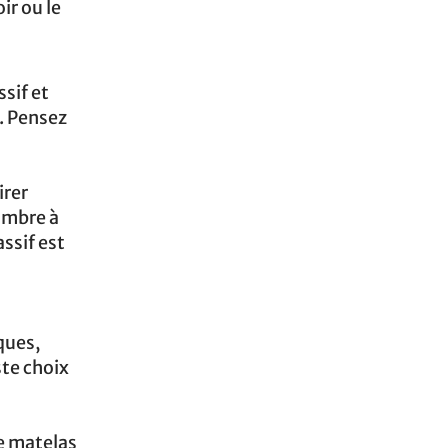
ir ou le
sif et
. Pensez
irer
hambre à
ssif est
ques,
ste choix
Le matelas