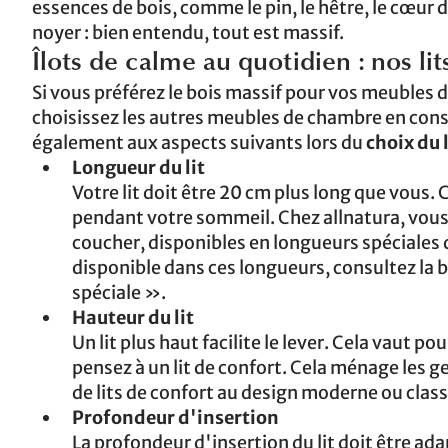
essences de bois, comme le pin, le hêtre, le cœur de
noyer : bien entendu, tout est massif.
Îlots de calme au quotidien : nos lit
Si vous préférez le bois massif pour vos meubles 
choisissez les autres meubles de chambre en consé
également aux aspects suivants lors du
choix du 
Longueur du lit
Votre lit doit être 20 cm plus long que vous. 
pendant votre sommeil. Chez allnatura, vous 
coucher, disponibles en longueurs spéciales d
disponible dans ces longueurs, consultez la b
spéciale ».
Hauteur du lit
Un lit plus haut facilite le lever. Cela vaut 
pensez à un lit de confort. Cela ménage les 
de lits de confort au design moderne ou clas
Profondeur d'insertion
La profondeur d'insertion du lit doit être ad