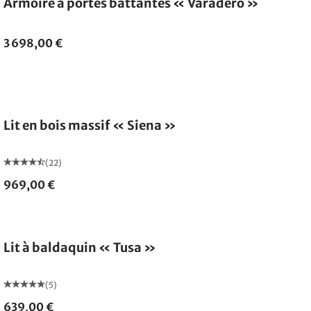
Armoire à portes battantes « Varadero »
3 698,00 €
Fabriqué en Allemagne
Lit en bois massif « Siena »
(22)
969,00 €
Lit à baldaquin « Tusa »
(5)
639,00 €