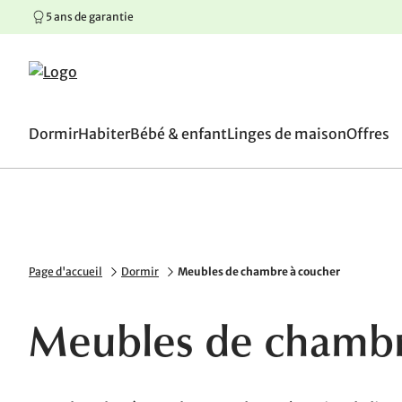
5 ans de garantie
100 jours de droit d’écha
Aller au contenu principal
Aller à la navigation principale
Aller au pied de page
Dormir
Habiter
Bébé & enfant
Linges de maison
Offres
Page d'accueil
Dormir
Meubles de chambre à coucher
Meubles de chambr