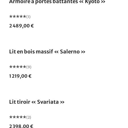
Armoire à portes battantes « Kyoto »
(1)
2 489,00 €
Lit en bois massif « Salerno »
(9)
1 219,00 €
Lit tiroir « Svariata »
(2)
2 398,00 €