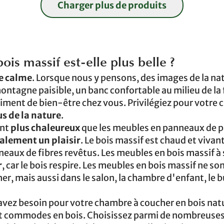
Charger plus de produits
is massif est-elle plus belle ?
le calme
. Lorsque nous y pensons, des images de la na
ntagne paisible, un banc confortable au milieu de la f
timent de bien-être chez vous. Privilégiez pour votre
s de la nature
.
ent
plus chaleureux
que les meubles en panneaux de p
galement un plaisir
. Le bois massif est chaud et vivan
nneaux de fibres revêtus. Les meubles en bois massif à
r
, car le bois respire. Les meubles en bois massif ne so
r, mais aussi dans le salon, la chambre d'enfant, le 
avez besoin pour votre chambre à coucher en bois natu
t et commodes en bois. Choisissez parmi de nombreuse