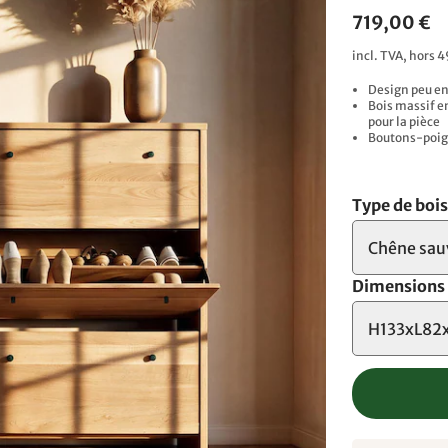
719,00 €
incl. TVA, hors 4
Design peu e
Bois massif e
pour la pièce
Boutons-poign
Type de boi
Chêne sa
Dimensions
H133xL82