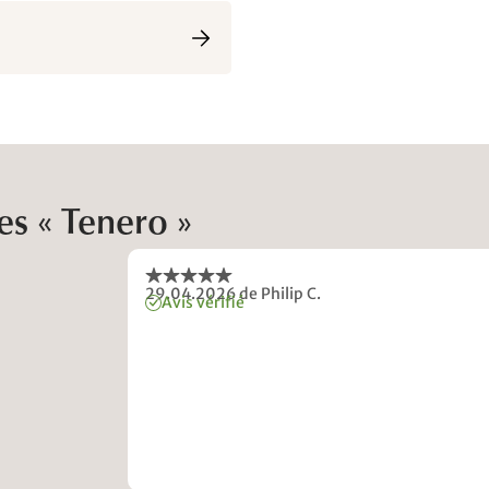
es « Tenero »
29.04.2026
de Philip C.
Avis vérifié