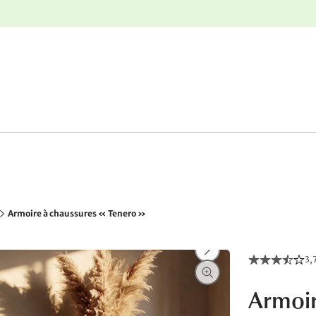
nge
Retours gratuits
Armoire à chaussures « Tenero »
3,
Armoir