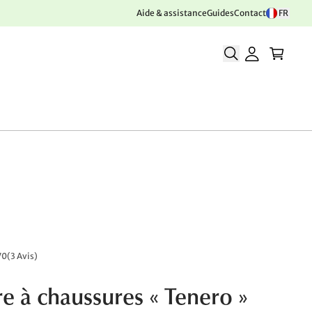
Aide & assistance
Guides
Contact
FR
70
(
3 Avis
)
e à chaussures « Tenero »