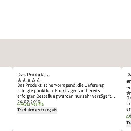
Das Produkt…
Da
er
Das Produkt ist hervorragend, die Lieferung
e
erfolgte pünktlich. Rückfragen zur bereits
v
erfolgten Bestellung wurden nur sehr verzögert
Da
d
nach Androhung der Rücknahme der Bestellung
24.02.2018
er
Avis vérifié
beantwortet. Die Darstellung der
er
Traduire en français
Zahlungsmöglichkeiten mit Rabatt fand ich nicht
na
24
eindeutig.
beant
Tr
Za