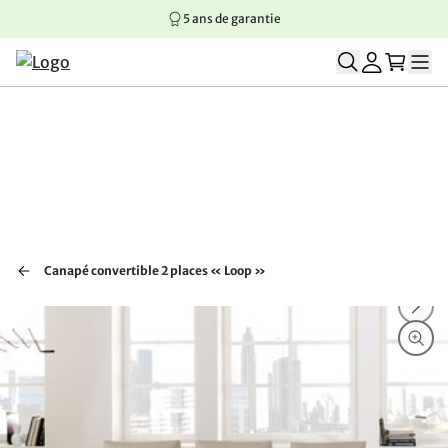
5 ans de garantie
Aller au contenu principal
Aller à la navigation principale
Aller au pied de page
Canapé convertible 2 places « Loop »