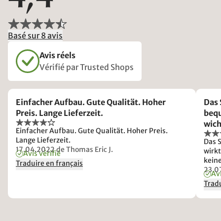
Basé sur 8 avis
Avis réels
Vérifié par Trusted Shops
Einfacher Aufbau. Gute Qualität. Hoher
Das 
Preis. Lange Lieferzeit.
bequ
wich
Einfacher Aufbau. Gute Qualität. Hoher Preis.
vers
Lange Lieferzeit.
Das S
17.04.2022
de Thomas Eric J.
wirkt
Avis vérifié
kein
Traduire en français
voll 
23.0
Avi
Tradu