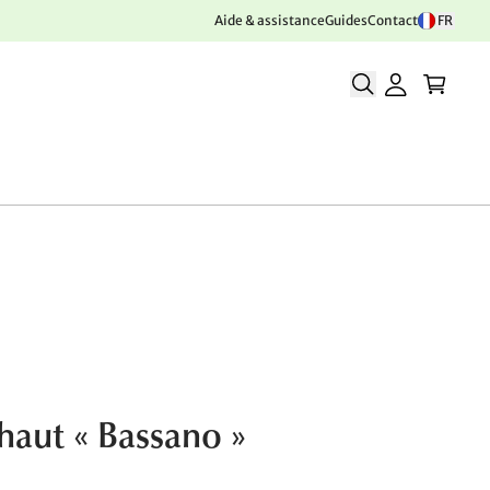
Aide & assistance
Guides
Contact
FR
 haut « Bassano »