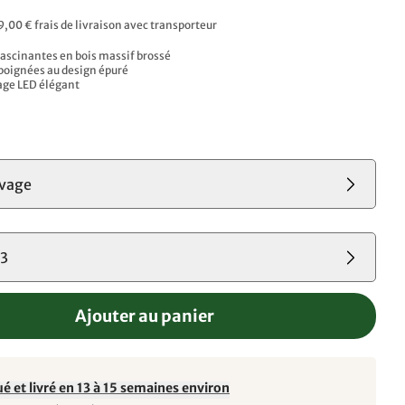
9,00 € frais de livraison avec transporteur
fascinantes en bois massif brossé
poignées au design épuré
rage LED élégant
s
uvage
03
Ajouter au panier
é et livré en 13 à 15 semaines environ