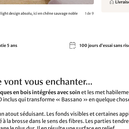
Livrais
light design absolu, ici en chêne sauvage noble
1 de 9
tie 5 ans
100 jours d’essai sans ri
e vont vous enchanter...
ques en bois intégrées avec soin
et les met habileme
LED inclus qui transforme « Bassano » en quelque chos
n atout séduisant. Les fonds visibles et certaines app
illé à la brosse dans le sens des fibres. Les parties tendr
ge le plus dur. Il en résulte une surface en relief,