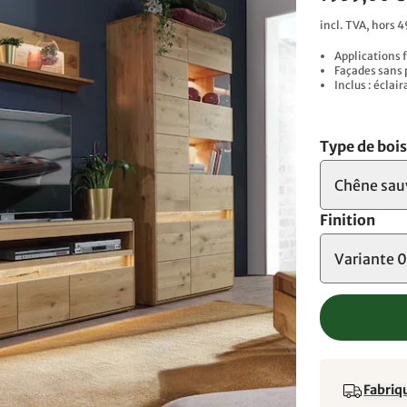
incl. TVA, hors 4
Applications 
Façades sans 
Inclus : éclai
Type de boi
Chêne sa
Finition
Variante 
Fabriqu