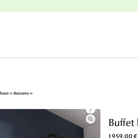
nge
Retours gratuits
 haut « Bassano »
Buffet
1 959,00 €