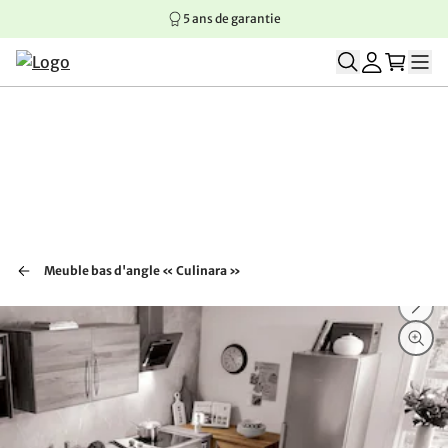
5 ans de garantie
Aller au contenu principal
Aller à la navigation principale
Aller au pied de page
Meuble bas d'angle « Culinara »