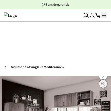
5 ans de garantie
Aller au contenu principal
Aller à la navigation principale
Aller au pied de page
Meuble bas d'angle « Mediterano »