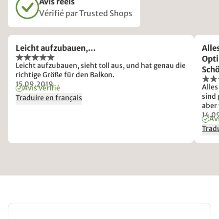
Avis réels
Vérifié par Trusted Shops
Leicht aufzubauen,…
Alle
Opti
Leicht aufzubauen, sieht toll aus, und hat genau die
Schö
richtige Größe für den Balkon.
dazu
15.09.2019
Alles
Avis vérifié
sind 
Traduire en français
aber
14.0
Avi
Tradu