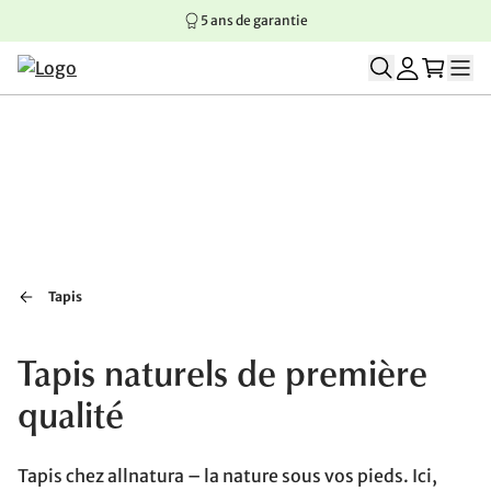
5 ans de garantie
Aller au contenu principal
Aller à la navigation principale
Aller au pied de page
Tapis
Tapis naturels de première
qualité
Tapis chez allnatura – la nature sous vos pieds. Ici,