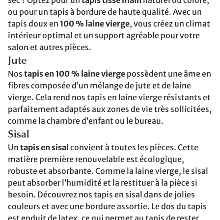
sec ? Optez pour un
tapis tissé main
naturel ou coloré,
ou pour un tapis à bordure de haute qualité. Avec un
tapis doux en
100 % laine vierge
, vous créez un climat
intérieur optimal et un support agréable pour votre
salon et autres pièces.
Jute
Nos
tapis en 100 % laine vierge
possèdent une âme en
fibres composée d’un mélange de jute et de laine
vierge. Cela rend nos tapis en laine vierge résistants et
parfaitement adaptés aux zones de vie très sollicitées,
comme la chambre d’enfant ou le bureau.
Sisal
Un
tapis en sisal
convient à toutes les pièces. Cette
matière première renouvelable est écologique,
robuste et absorbante. Comme la laine vierge, le sisal
peut absorber l’humidité et la restituer à la pièce si
besoin. Découvrez nos tapis en sisal dans de jolies
couleurs et avec une bordure assortie. Le dos du tapis
est enduit de latex, ce qui permet au tapis de rester