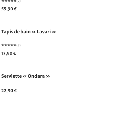
(2)
55,90 €
Tapis de bain « Lavari »
(7)
17,90 €
Serviette « Ondara »
22,90 €