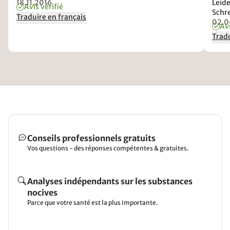
18.11.2016
Leid
Avis vérifié
Schr
Traduire en français
anso
02.0
Avi
aufg
Tradu
Conseils professionnels gratuits
Vos questions - des réponses compétentes & gratuites.
Analyses indépendants sur les substances
nocives
Parce que votre santé est la plus importante.