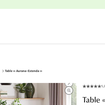
nge
Retours gratuits
Table « Aurana-Estenda »
5,
Table 