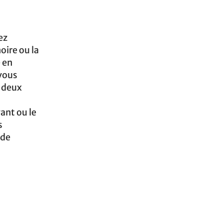
ez
oire ou la
 en
 vous
s deux
ant ou le
s
 de