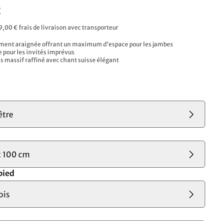
€
9,00 € frais de livraison avec transporteur
ement araignée offrant un maximum d'espace pour les jambes
e pour les invités imprévus
is massif raffiné avec chant suisse élégant
s
être
t 100 cm
pied
ois