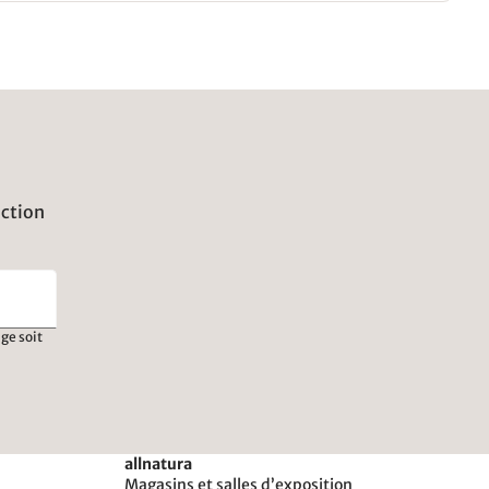
uction
ge soit
allnatura
Magasins et salles d’exposition