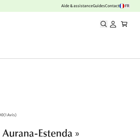
Aide & assistance
Guides
Contact
FR
00
(
1 Avis
)
« Aurana-Estenda »