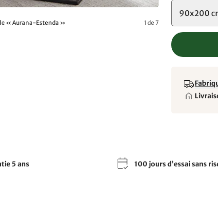
90x200 
able « Aurana-Estenda »
1 de 7
Fabriqu
Livrais
tie 5 ans
100 jours d’essai sans ri