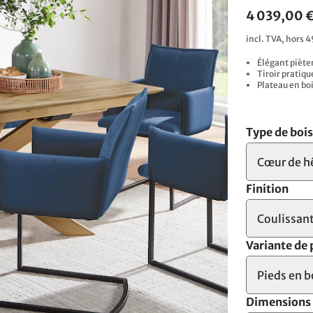
4 039,00 
incl. TVA, hors 4
Élégant pièt
Tiroir pratiqu
Plateau en bo
Type de boi
Cœur de h
Finition
Coulissan
Variante de 
Pieds en b
Dimensions