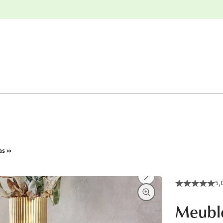
nge
Retours gratuits
as »
5,
Meuble