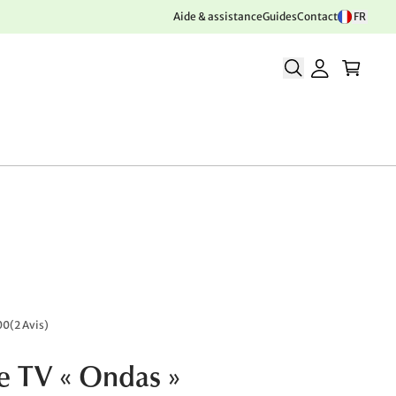
Aide & assistance
Guides
Contact
FR
00
(
2 Avis
)
 TV « Ondas »