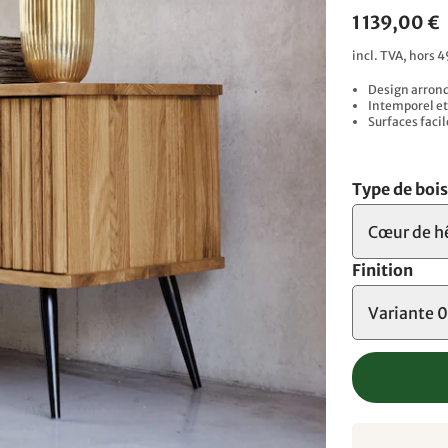
1 139,00 €
incl. TVA, hors 4
Design arrond
Intemporel et
Surfaces facil
Type de boi
Cœur de h
Finition
Variante 