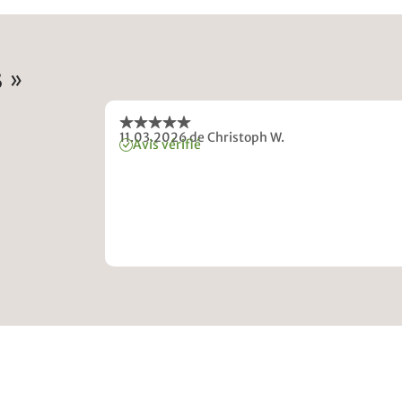
 »
11.03.2026
de Christoph W.
Avis vérifié