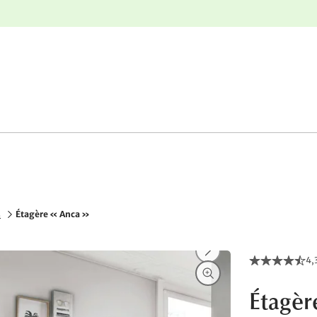
nge
Retours gratuits
s
Étagère « Anca »
4,
Étagèr