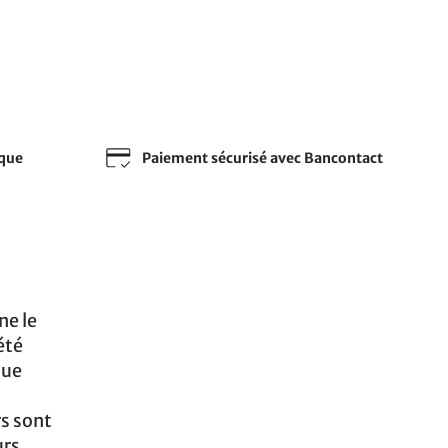
sque
Paiement sécurisé avec Bancontact
ne le
 été
que
rs sont
urs,