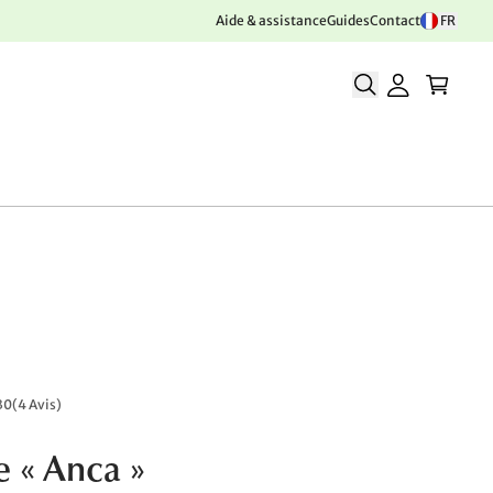
Aide & assistance
Guides
Contact
FR
30
(
4 Avis
)
e « Anca »