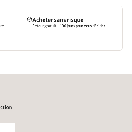
man hat hier zu Lasten des Kunden
kostenoptimiert. Wenn etwas weniger Knast,
keine Plastikdreiecke und eine wertigere
Verbindung vllt 50€ mehr kosten, stört das keinen
Acheter sans risque
Kunden in der Preisklasse.
re.
Retour gratuit – 100 jours pour vous décider.
uction