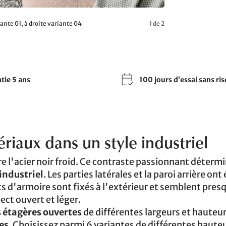
ante 01, à droite variante 04
1 de 2
tie 5 ans
100 jours d’essai sans ri
iaux dans un style industriel
e l'acier noir froid. Ce contraste passionnant détermi
 industriel
. Les parties latérales et la paroi arrière ont
nts d'armoire sont fixés à l'extérieur et semblent pres
ect ouvert et léger.
 étagères ouvertes
de différentes largeurs et hauteu
es
. Choisissez parmi 6 variantes de différentes haute