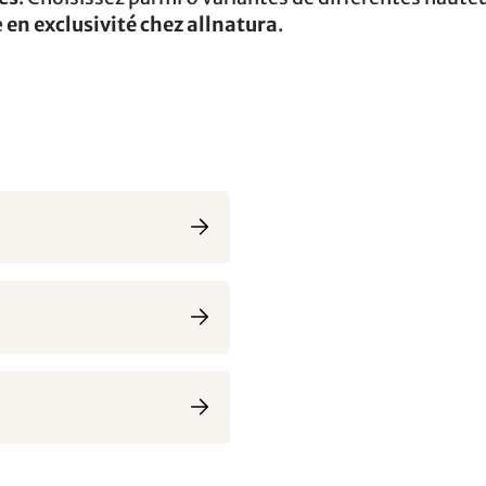
e
en exclusivité chez allnatura
.