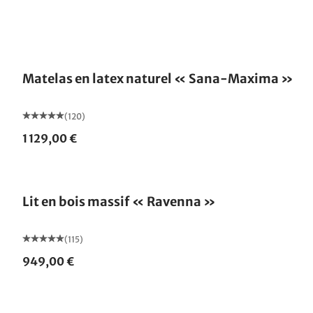
Fabriqué en Allemagne
Matelas en latex naturel « Sana-Maxima »
(120)
1 129,00 €
Fabriqué en Allemagne
Lit en bois massif « Ravenna »
(115)
949,00 €
Fabriqué en Allemagne