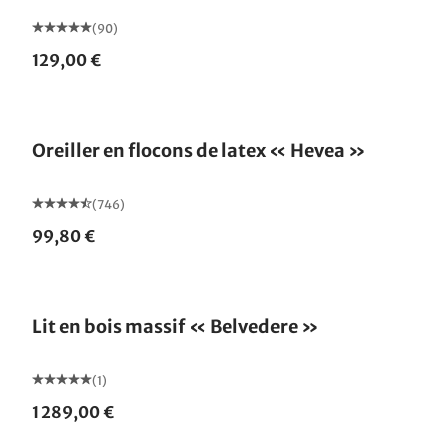
(90)
129,00 €
Fabriqué en Allemagne
Oreiller en flocons de latex « Hevea »
(746)
99,80 €
Lit en bois massif « Belvedere »
(1)
1 289,00 €