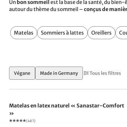
Un
bon sommeil
est la base de la santé, du bien-ê
autour du thème du sommeil –
conçus de manièr
Matelas
Sommiers à lattes
Oreillers
Co
7
9
Végane
Made in Germany
Tous les filtres
Fabriqué en Allemagne
Matelas en latex naturel « Sanastar-Comfort
»
(487)