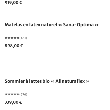
919,00 €
Fabriqué en Allemagne
Matelas en latex naturel « Sana-Optima »
(461)
898,00 €
Fabriqué en Allemagne
Sommier à lattes bio « Allnaturaflex »
(276)
339,00 €