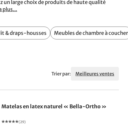
rez un large choix de produits de haute qualité
a plus...
 lit & draps-housses
Meubles de chambre à coucher
Trier par:
Meilleures ventes
Fabriqué en Allemagne
Matelas en latex naturel « Bella-Ortho »
(29)