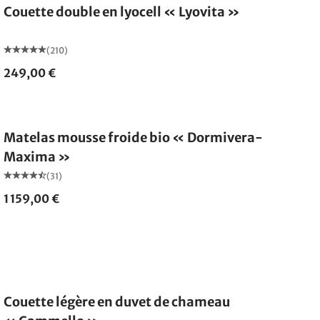
Couette double en lyocell « Lyovita »
(210)
249,00 €
Fabriqué en Allemagne
Matelas mousse froide bio « Dormivera-
Maxima »
(31)
1 159,00 €
Fabriqué en Allemagne
Couette légère en duvet de chameau