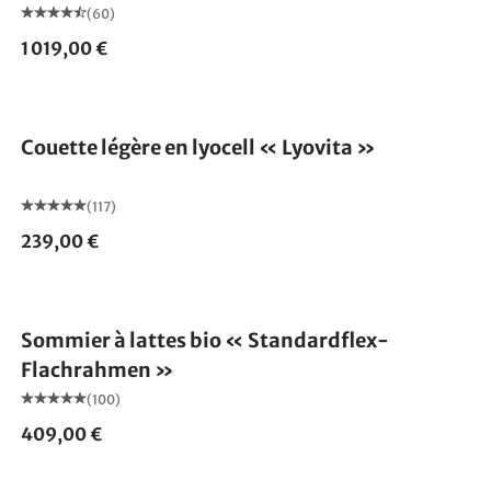
(60)
1 019,00 €
Fabriqué en Allemagne
Couette légère en lyocell « Lyovita »
(117)
239,00 €
Fabriqué en Allemagne
Sommier à lattes bio « Standardflex-
Flachrahmen »
(100)
409,00 €