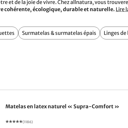
tre et de la joie de vivre. Chez allnatura, vous trouve
e cohérente, écologique, durable et naturelle.
Lire l
uettes
Surmatelas & surmatelas épais
Linges de
Fabriqué en Allemagne
Matelas en latex naturel « Supra-Comfort »
(1186)