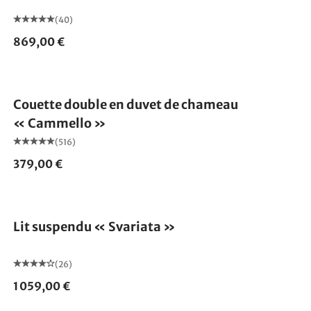
(40)
869,00 €
Fabriqué en Allemagne
Couette double en duvet de chameau
« Cammello »
(516)
379,00 €
Lit suspendu « Svariata »
(26)
1 059,00 €