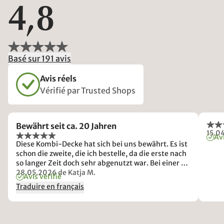
4,8
Basé sur 191 avis
Avis réels
Vérifié par Trusted Shops
Bewährt seit ca. 20 Jahren
15.0
Avi
Diese Kombi-Decke hat sich bei uns bewährt. Es ist
schon die zweite, die ich bestelle, da die erste nach
so langer Zeit doch sehr abgenutzt war. Bei einer so
großen Decke passiert es leicht, dass sie im Bezug
28.05.2026
de Katja M.
Avis vérifié
verrutscht. Ich nähe zusätzliche Bänder an die
Traduire en français
Ecken und die Mitte. Ebenso nähe ich Bänder in den
Bettbezug und knote sie dann zusammen. So
verrutscht nichts mehr. Seide im Sommer und
Wolle in der Übergangszeit. Beide zusammen im