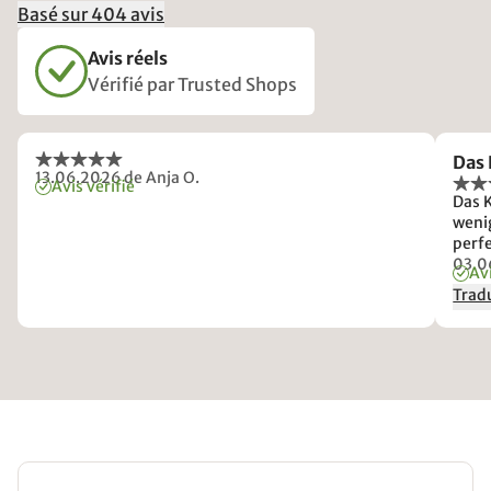
Basé sur 404 avis
Avis réels
Vérifié par Trusted Shops
Das 
13.06.2026
de Anja O.
Avis vérifié
Das K
wenig
perfe
kaufe
03.0
Avi
Tradu