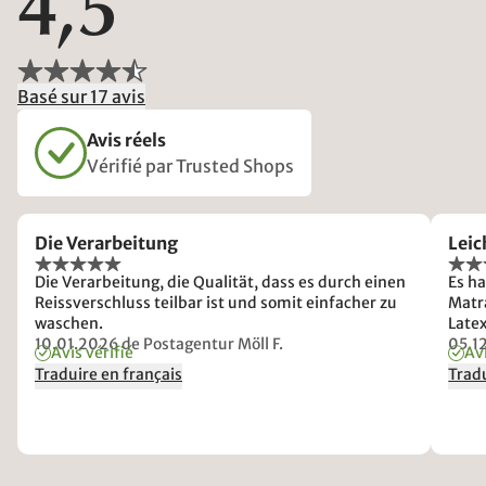
4,5
Basé sur 17 avis
Avis réels
Vérifié par Trusted Shops
Die Verarbeitung
Leic
Die Verarbeitung, die Qualität, dass es durch einen
Es h
Reissverschluss teilbar ist und somit einfacher zu
Matr
waschen.
Late
10.01.2026
de Postagentur Möll F.
05.1
Avis vérifié
Avi
Traduire en français
Tradu