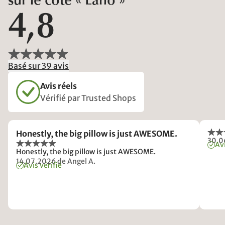
sur le côté « Lano »
4,8
Basé sur 39 avis
Avis réels
Vérifié par Trusted Shops
Honestly, the big pillow is just AWESOME.
30.0
Avi
Honestly, the big pillow is just AWESOME.
14.07.2026
de Angel A.
Avis vérifié