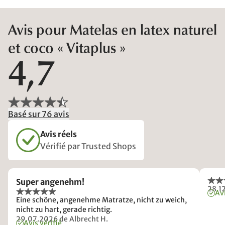
Avis pour Matelas en latex naturel
et coco « Vitaplus »
4,7
Basé sur 76 avis
Avis réels
Vérifié par Trusted Shops
Super angenehm!
28.1
Avi
Eine schöne, angenehme Matratze, nicht zu weich,
nicht zu hart, gerade richtig.
29.07.2026
de Albrecht H.
Avis vérifié