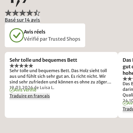
Basé sur 14 avis
Avis réels
Vérifié par Trusted Shops
Sehr tolle und bequemes Bett
Das 
gut 
Sehr tolle und bequemes Bett. Das Holz sieht toll
hohe
aus und fühlt sich sehr gut an. Es richt nicht. Wir
Aufb
sind sehr zufrieden und können es ohne zu zögern
Das B
riec
weiterempfehlen.
19.03.2026
de Luisa L.
darin
Avis vérifié
Quali
Traduire en français
auch
24.1
Avi
nur 
Tradu
unei
jede
Allna
einge