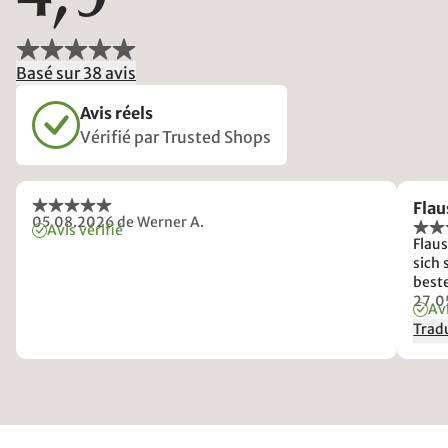
Basé sur 38 avis
Avis réels
Vérifié par Trusted Shops
Flau
05.08.2026
de Werner A.
Avis vérifié
Flaus
sich
best
27.0
Avi
Tradu