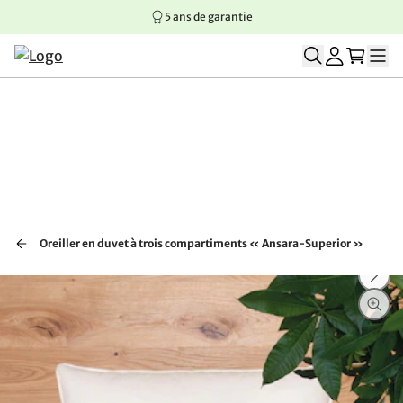
5 ans de garantie
Aller au contenu principal
Aller à la navigation principale
Aller au pied de page
Oreiller en duvet à trois compartiments « Ansara-Superior »