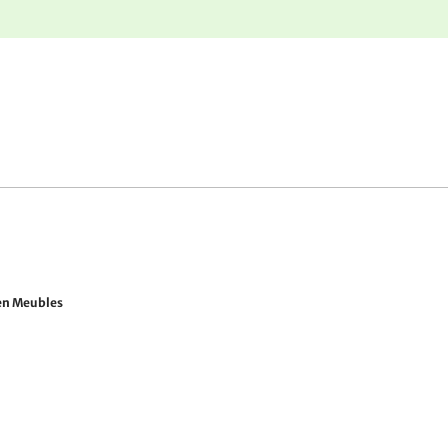
nge
Retours gratuits
en Meubles