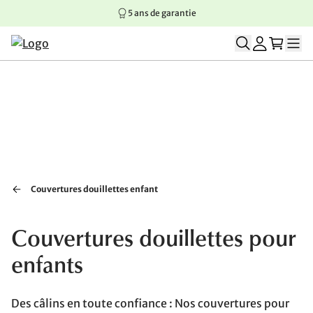
5 ans de garantie
Aller au contenu principal
Aller à la navigation principale
Aller au pied de page
Couvertures douillettes enfant
Couvertures douillettes pour
enfants
Des câlins en toute confiance : Nos couvertures pour