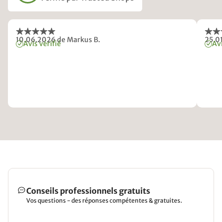
10.06.2026
de Markus B.
25.0
Avis vérifié
Avi
Conseils professionnels gratuits
Vos questions - des réponses compétentes & gratuites.