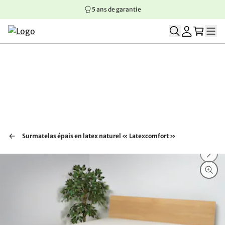
5 ans de garantie
Aller au contenu principal
Aller à la navigation principale
Aller au pied de page
Surmatelas épais en latex naturel « Latexcomfort »