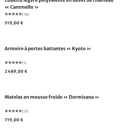
Couette légère polyvalente en duvet de chameau
« Cammello »
(76)
519,00 €
Armoire à portes battantes « Kyoto »
(1)
2 489,00 €
Fabriqué en Allemagne
Matelas en mousse froide « Dormisana »
(17)
719,00 €