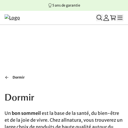
5 ans de garantie
Aller au contenu principal
Aller à la navigation principale
Aller au pied de page
Dormir
Dormir
Un
bon sommeil
est la base de la santé, du bien-être
et de la joie de vivre. Chez allnatura, vous trouverez un
large choix de produits de haute qualité autour du