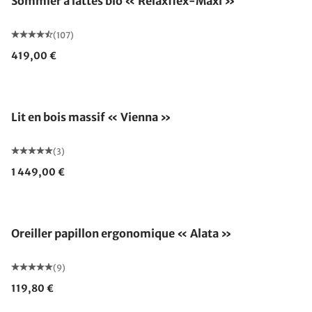
Sommier à lattes bio « Relaxflex-Maxi »
(107)
419,00 €
Fabriqué en Allemagne
Lit en bois massif « Vienna »
(3)
1 449,00 €
Fabriqué en Allemagne
Oreiller papillon ergonomique « Alata »
(9)
119,80 €