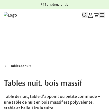
5 ans de garantie
Aller au contenu principal
Aller à la navigation principale
Aller au pied de page
Tables de nuit
Tables nuit, bois massif
Table de nuit, table d'appoint ou petite commode –
une table de nuit en bois massif est polyvalente,
stable et belle.
Lire la suite …