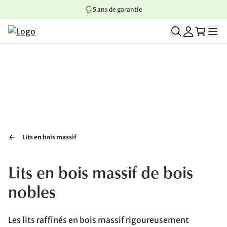
5 ans de garantie
Aller au contenu principal
Aller à la navigation principale
Aller au pied de page
Lits en bois massif
Lits en bois massif de bois
nobles
Les lits raffinés en bois massif rigoureusement