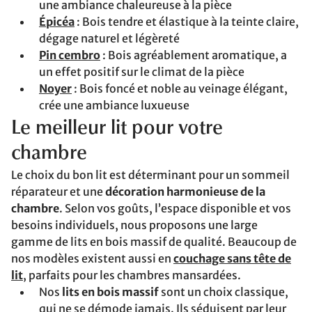
une ambiance chaleureuse à la pièce
Épicéa
: Bois tendre et élastique à la teinte claire,
dégage naturel et légèreté
Pin cembro
: Bois agréablement aromatique, a
un effet positif sur le climat de la pièce
Noyer
: Bois foncé et noble au veinage élégant,
crée une ambiance luxueuse
Le meilleur lit pour votre
chambre
Le choix du bon lit est déterminant pour un sommeil
réparateur et une
décoration harmonieuse de la
chambre
. Selon vos goûts, l’espace disponible et vos
besoins individuels, nous proposons une large
gamme de lits en bois massif de qualité. Beaucoup de
nos modèles existent aussi en
couchage sans tête de
lit
, parfaits pour les chambres mansardées.
Nos
lits en bois massif
sont un choix classique,
qui ne se démode jamais. Ils séduisent par leur