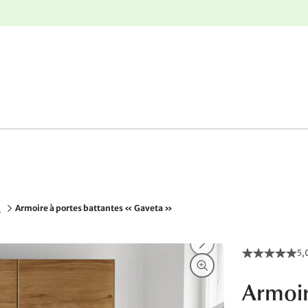
nge
Retours gratuits
s
Armoire à portes battantes « Gaveta »
5,
Armoir