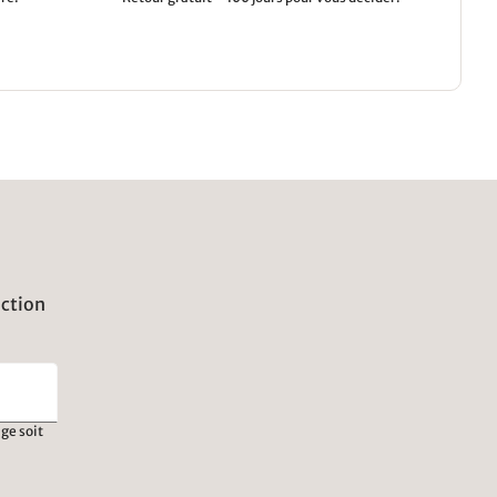
uction
ge soit