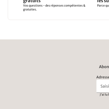
gratuits
les s
Vos questions - des réponses compétentes &
Parce qu
gratuites.
Abonn
Adresse
J'ai lu