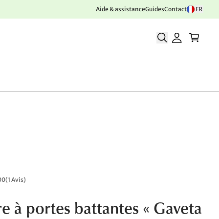
Aide & assistance
Guides
Contact
FR
00
(
1 Avis
)
e à portes battantes « Gaveta