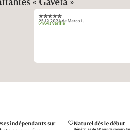
ttantes « Gaveta »
25.12.2024
de Marco L.
Avis vérifié
ses indépendants sur
Naturel dès le début
Bénéficiez de 40 ans de savoir-fai