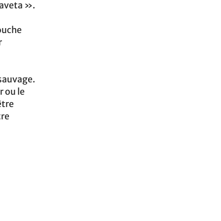
Gaveta ».
touche
r
 sauvage.
r ou le
être
tre