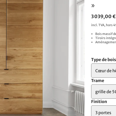
»
3 039,00 €
incl. TVA, hors 4
Bois massif d
Tiroirs intég
Aménagement i
Type de boi
Cœur de h
Trame
grille de 5
Finition
3 portes