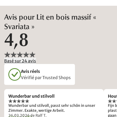
Avis pour Lit en bois massif «
Svariata »
4,8
Basé sur 24 avis
Avis réels
Vérifié par Trusted Shops
Wunderbar und stilvoll
Hou
Wunderbar und stilvoll, passt sehr schön in unser
Fijn bed, maar: 
Zimmer. Exakte, wertige Arbeit.
plast
26.03.2026
de Ralf T.
gaan 