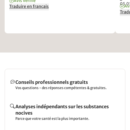
Avis vérifié
staan
05.0
Avi
Traduire en français
allee
Tradu
matra
matr
Conseils professionnels gratuits
Vos questions - des réponses compétentes & gratuites.
Analyses indépendants sur les substances
nocives
Parce que votre santé est la plus importante.