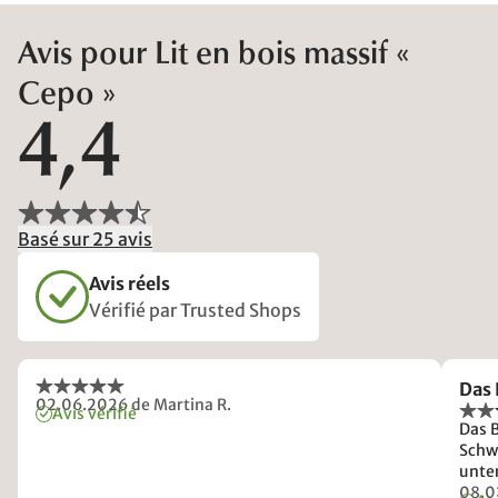
Avis pour Lit en bois massif «
Cepo »
4,4
Basé sur 25 avis
Avis réels
Vérifié par Trusted Shops
Das 
02.06.2026
de Martina R.
Avis vérifié
Das B
Schw
unter
beide
08.0