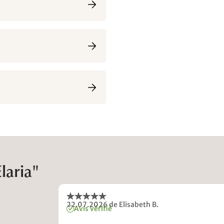
laria"
22.07.2026
de Elisabeth B.
Avis vérifié