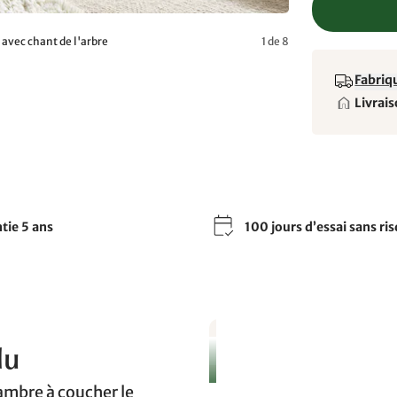
 avec chant de l'arbre
1 de 8
Fabriqu
Livrais
tie 5 ans
100 jours d’essai sans ri
du
hambre à coucher le