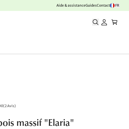
Aide & assistance
Guides
Contact
FR
00
(
2 Avis
)
bois massif "Elaria"