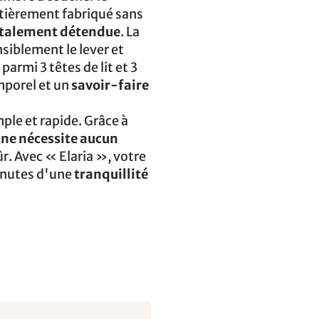
ntièrement fabriqué sans
otalement détendue
. La
siblement le lever et
parmi 3 têtes de lit et 3
emporel et un
savoir-faire
le et rapide. Grâce à
ne nécessite aucun
ûr. Avec « Elaria », votre
inutes d'une
tranquillité