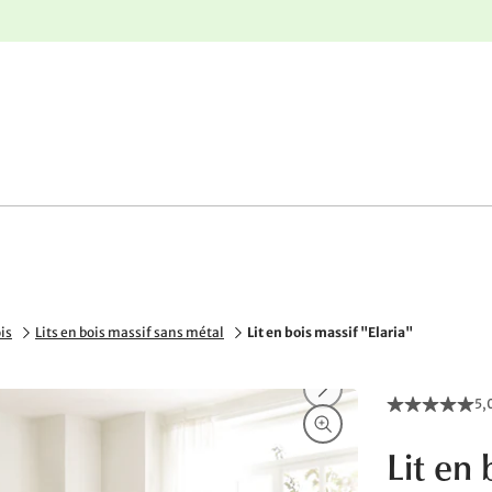
nge
Retours gratuits
ois
Lits en bois massif sans métal
Lit en bois massif "Elaria"
5,
Lit en 