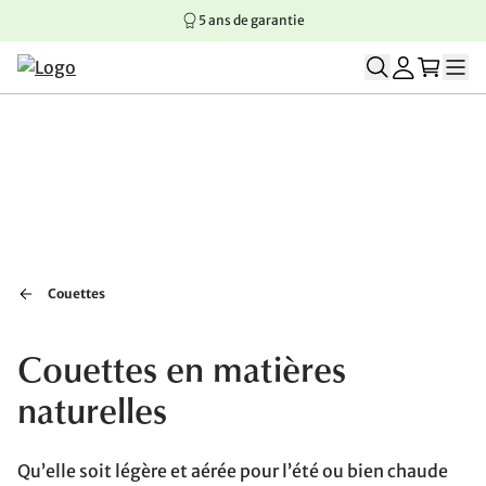
5 ans de garantie
Aller au contenu principal
Aller à la navigation principale
Aller au pied de page
Couettes
Couettes en matières
naturelles
Qu’elle soit légère et aérée pour l’été ou bien chaude