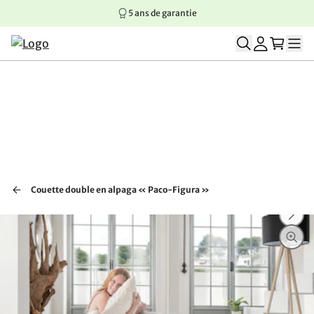
5 ans de garantie
Aller au contenu principal
Aller à la navigation principale
Aller au pied de page
Couette double en alpaga « Paco-Figura »