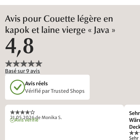
Avis pour Couette légère en
kapok et laine vierge « Java »
4,8
Basé sur 9 avis
Avis réels
Vérifié par Trusted Shops
Sehr gute
21.05.2026
de Monika S.
Wärmeregu
Avis vérifié
Deck
Sehr 