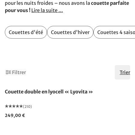
pour les nuits froides – nous avons la
couette parfaite
pour vous !
Lire la suite ...
Couettes d'été
Couettes d'hiver
Couettes 4 sais
1
3
Filtrer
Trier
Fabriqué en Allemagne
Couette double en lyocell « Lyovita »
(210)
249,00 €
Fabriqué en Allemagne