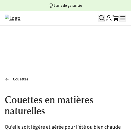
5 ans de garantie
Aller au contenu principal
Aller à la navigation principale
Aller au pied de page
Couettes
Couettes en matières
naturelles
Qu’elle soit légère et aérée pour l’été ou bien chaude