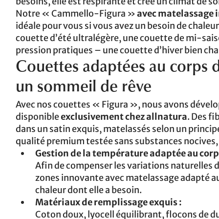
besoins, elle est respirante et crée un climat de s
Notre « Cammello-Figura »
avec matelassage i
idéale pour vous si vous avez un besoin de chaleur
couette d’été ultralégère, une couette de mi-sais
pression pratiques – une couette d’hiver bien ch
Couettes adaptées au corps d
un sommeil de rêve
Avec nos couettes « Figura », nous avons dével
disponible
exclusivement chez allnatura
. Des f
dans un satin exquis, matelassés selon un principe
qualité premium testée sans substances nocives,
Gestion de la température adaptée au corp
Afin de compenser les variations naturelles
zones innovante avec matelassage adapté aux 
chaleur dont elle a besoin.
Matériaux de remplissage exquis :
Coton doux, lyocell équilibrant, flocons de d