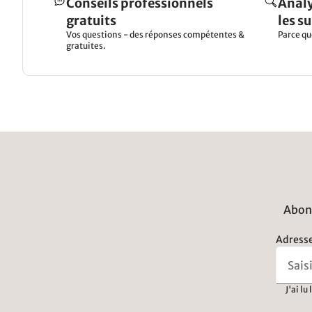
Conseils professionnels
Analy
gratuits
les s
Vos questions - des réponses compétentes &
Parce qu
gratuites.
Abonn
Adresse
J'ai lu