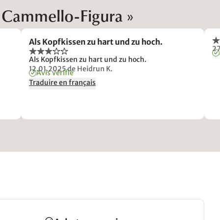
« Cammello-Figura »
Als Kopfkissen zu hart und zu hoch.
2
Als Kopfkissen zu hart und zu hoch.
12.01.2025
de Heidrun K.
Avis vérifié
Traduire en français