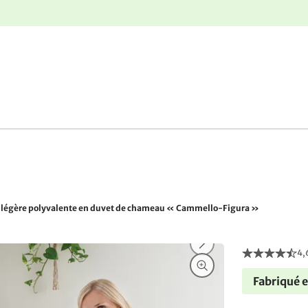
nge
Retours gratuits
 légère polyvalente en duvet de chameau « Cammello-Figura »
4,
Fabriqué 