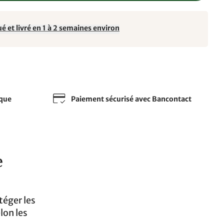
é et livré en 1 à 2 semaines environ
sque
Paiement sécurisé avec Bancontact
e
otéger les
lon les