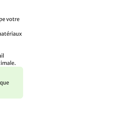
ppe votre
matériaux
il
timale.
ique