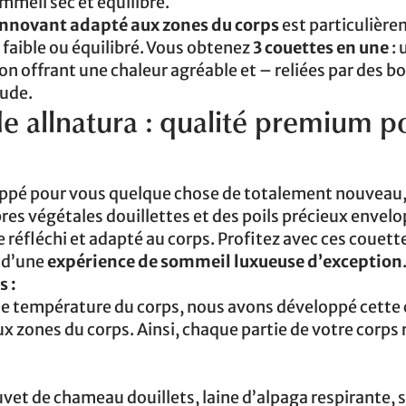
ommeil sec et équilibré.
nnovant adapté aux zones du corps
est particulièr
 faible ou équilibré. Vous obtenez
3 couettes en une
: 
on offrant une chaleur agréable et – reliées par des 
aude.
e allnatura : qualité premium p
oppé pour vous quelque chose de totalement nouveau
ibres végétales douillettes et des poils précieux envel
 réfléchi et adapté au corps. Profitez avec ces couett
 d’une
expérience de sommeil luxueuse d’exception
s :
 de température du corps, nous avons développé cette
zones du corps. Ainsi, chaque partie de votre corps r
uvet de chameau douillets, laine d’alpaga respirante, 