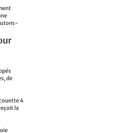
ement
une
boutons-
our
,
oppés
es, de
.
 couette 4
eçoit la
soie