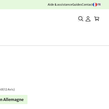
Aide & assistance
Guides
Contact
FR
60
(
12 Avis
)
en Allemagne