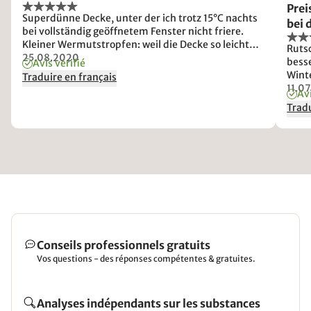
Prei
Superdünne Decke, unter der ich trotz 15°C nachts
bei 
bei vollständig geöffnetem Fenster nicht friere.
Hers
Kleiner Wermutstropfen: weil die Decke so leicht
Ruts
ist, verrutscht sie regelmäßig im Bezug, sodaß ich
25.08.2020
besse
Avis vérifié
sie nun mit Sicherheitsnadeln fixieren musste.
Winte
Traduire en français
"Son
11.0
Avi
Tradu
Conseils professionnels gratuits
Vos questions - des réponses compétentes & gratuites.
Analyses indépendants sur les substances