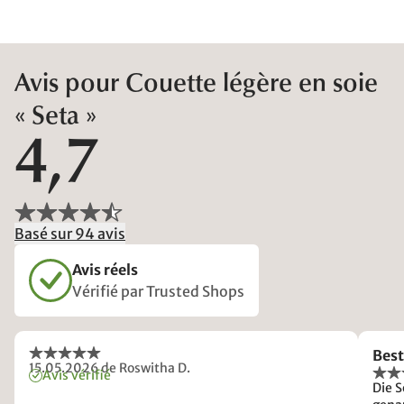
Avis pour Couette légère en soie
« Seta »
4,7
Basé sur 94 avis
Avis réels
Vérifié par Trusted Shops
Bes
15.05.2026
de Roswitha D.
Avis vérifié
Die S