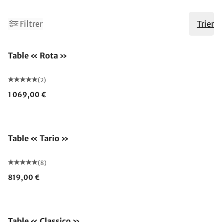
2
Filtrer
Trier
Table « Rota »
(2)
1 069,00 €
Table « Tario »
(8)
819,00 €
Table « Classico »