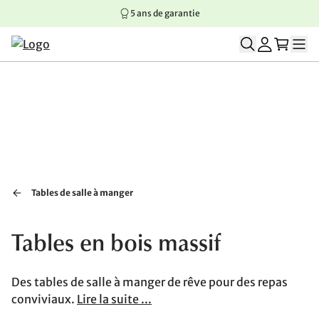
5 ans de garantie
Aller au contenu principal
Aller à la navigation principale
Aller au pied de page
Tables de salle à manger
Tables en bois massif
Des tables de salle à manger de rêve pour des repas
conviviaux.
Lire la suite ...